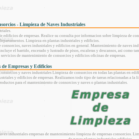
orcios - Limpieza de Naves Industriales
riales.
 edificios de empresas. Realice su consulta por informacion sobre limpieza de cons
departamentos. Limpieza en plantas industriales y edificios.
consorcios, naves industriales y edificios en general. Mantenimiento de naves indust
incluye el barrido, encerado y lustrado de pisos, escaleras y descansos, asi como ta
 servicios de mantenimiento de consorcios y edificios oficinas de empresas.
s de Empresas y Edificios
onsorcios y naves industriales Limpieza de consorcios en todas las plantas en edi
triales y edificios de empresas. Realizamos todo tipo de tareas relacionadas a la li
roductos para el mantenimiento de consorcios y naves o plantas industriales.
aves industriales empresas de mantenimiento limpieza de empresas consorcios. Lim
de naves plantas industriales edificios.