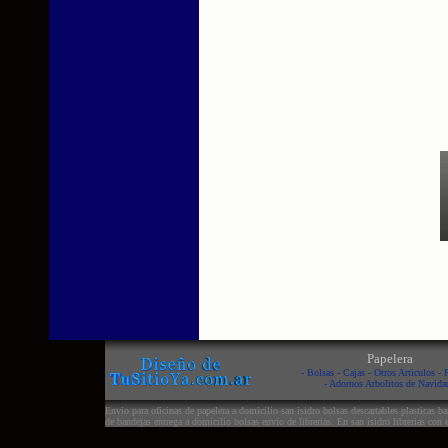
Papelera
-
Bolsas
-
Cajas
-
Otros Articulos
-
P
-
Adornos Arbolitos de Navida
Envio para oficinas de papelera a domicilio san isidro bolsas descartables plasticas ban
de bandejas entrega a domicilio bolsas envio de librerias. En san isidro librerias con