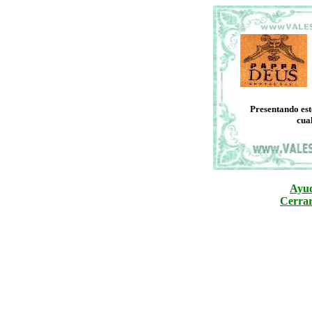
Presentando est
cua
Ayud
Cerrar