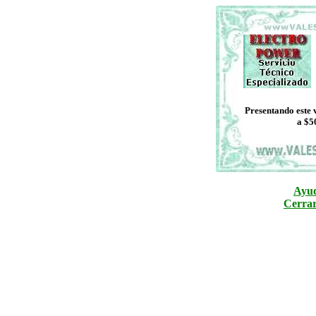
Presentando este 
a $5
Ayud
Cerrar