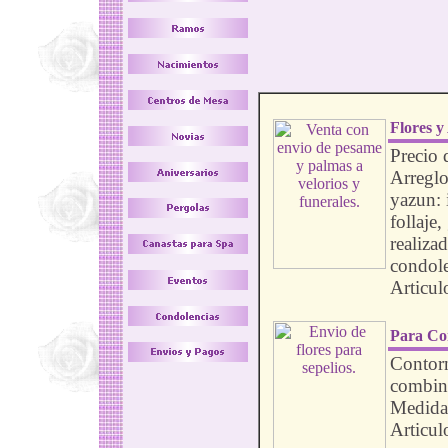
Flores y
Precio 
Arreglo
yazun: 
follaje
realiza
condole
Articul
Para Co
Contorn
combina
Medida
Articul