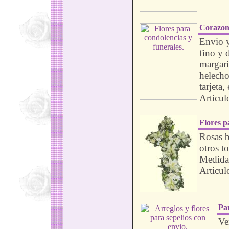
Corazon 
Envio y
fino y 
margari
helecho
tarjeta,
Articul
Flores p
Rosas b
otros t
Medidas
Articul
Par
Ve