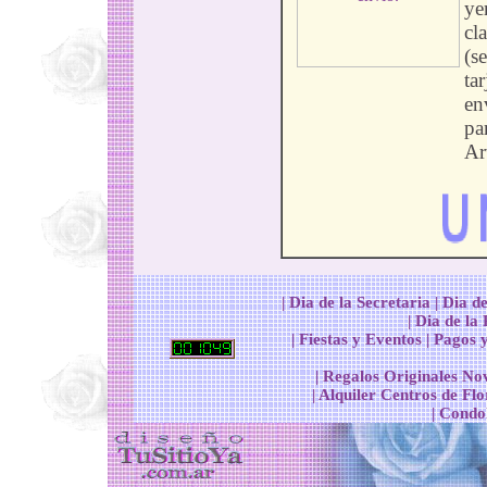
ye
cla
(s
tar
en
pa
Ar
|
Dia de la Secretaria
|
Dia d
|
Dia de la
|
Fiestas y Eventos
|
Pagos y
|
Regalos Originales No
|
Alquiler Centros de Flo
|
Condol