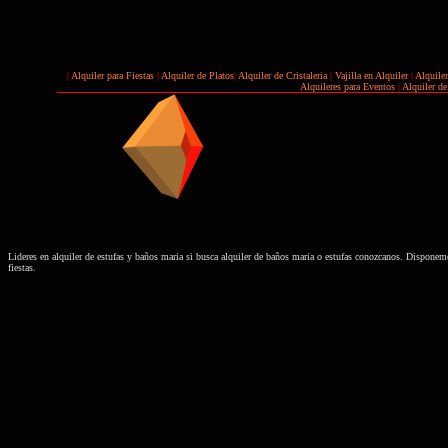
|
Alquiler para Fiestas
|
Alquiler de Platos
|
Alquiler de Cristaleria
|
Vajilla en Alquiler
|
Alquile
Alquileres para Eventos
|
Alquiler de 
Lideres en alquiler de estufas y baños maria si busca alquiler de baños maria o estufas conozcanos. Disponemos
fiestas.