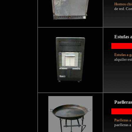
Hornos chi
de red. Con
Estufas 
Estufas a g
alquiler es
Paellera
Paelleras
a
paelleras a